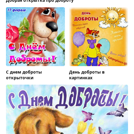
Добрая открытка про доброту
С днем доброты
День доброты в
открыточки
картинках