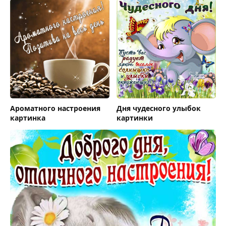
Ароматного настроения
Дня чудесного улыбок
картинка
картинки